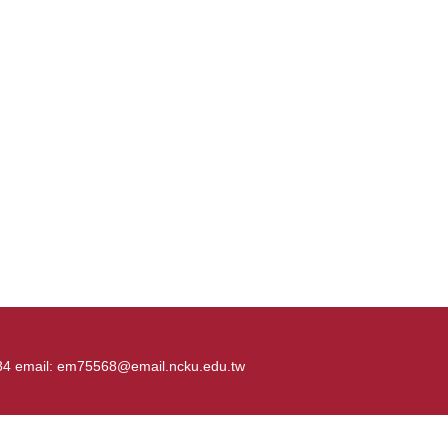
484 email: em75568@email.ncku.edu.tw