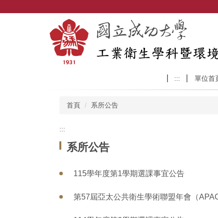
跳
到
主
要
內
容
區
:::
單位首
首頁
系所公告
:::
系所公告
115學年度第1學期選課事宜公告
第57屆亞太公共衛生學術聯盟年會（APACP